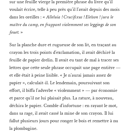
sur une feuille vierge la première phrase du livre qu’il
voulait écrire, telle à peu près qu’il l’avait depuis des mois
dans les oreilles : «
Alleluia ! Crucifixus ! Eleïson ! jura le
maître du camp, en frappant violemment ses leggings de son
fouet.
»
Sur la planche dure et rugueuse de son lit, en traçant au
crayon les trois points d’exclamation, il avait déchiré la
feuille de papier drelin. Il avait eu tant de mal à tracer ses
lettres que cette seule phrase occupait une page entière —
et elle était à peine lisible. « Je n’aurai jamais assez de
papier », calculait-il. Le lendemain, poursuivant son
effort, il biffa l’adverbe « violemment » — par économie
et parce qu’il ne lui plaisait plus. La rature, à nouveau,
déchira le papier. Comble d’infortune : en rayant le mot,
dans sa rage, il avait cassé la mine de son crayon. Il lui
fallut plusieurs jours pour ronger le bois et remettre à nu
la plombagine.