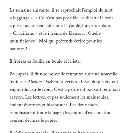
La semaine suivante, il se reprochait l’emploi du mot
« leggings ». « Ce n’est pas possible, se disait-il : trois
« g » dans un seul substantif ! j’ai déjà un « x » dans
« Crucifixus » et le i tréma de Eleïson… Quelle
munificience ! Moi qui prétends écrire pour les
pauvres ! »
Il froissa sa feuille en boule et la jeta.
Peu après, il fit une nouvelle tentative sur une nouvelle
feuille. «
Alleluia ! Eleïson !
» écrivit-il. Ses doigts étaient
engourdis par le froid. C’est à peine s’il pouvait tenir son
crayon. Les lettres, et pas seulement les majuscules,
étaient énormes et biscornues. Les deux mots
remplissaient toute la page ; les points d’exclamation
avaient déchiré le papier.
Il n’alla pas plus loin. Il se remit en boule sous sa