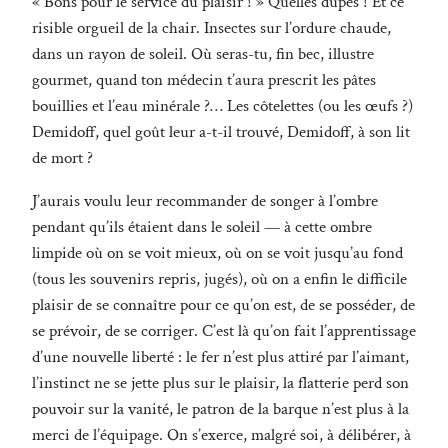
« Bons pour le service du plaisir ! » Quelles dupes ! Et ce
risible orgueil de la chair. Insectes sur l’ordure chaude,
dans un rayon de soleil. Où seras-tu, fin bec, illustre
gourmet, quand ton médecin t’aura prescrit les pâtes
bouillies et l’eau minérale ?… Les côtelettes (ou les œufs ?)
Demidoff, quel goût leur a-t-il trouvé, Demidoff, à son lit
de mort ?
J’aurais voulu leur recommander de songer à l’ombre
pendant qu’ils étaient dans le soleil — à cette ombre
limpide où on se voit mieux, où on se voit jusqu’au fond
(tous les souvenirs repris, jugés), où on a enfin le difficile
plaisir de se connaître pour ce qu’on est, de se posséder, de
se prévoir, de se corriger. C’est là qu’on fait l’apprentissage
d’une nouvelle liberté : le fer n’est plus attiré par l’aimant,
l’instinct ne se jette plus sur le plaisir, la flatterie perd son
pouvoir sur la vanité, le patron de la barque n’est plus à la
merci de l’équipage. On s’exerce, malgré soi, à délibérer, à